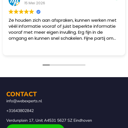
15 Mei 2026
Ze houden zich aan afspraken, kunnen werken met
véél informatie vooraf of juist beperkte informatie
vooraf met meer eigen invulling. Erg fijn in de
omgang en kunnen snel schakelen. Fijne partij om
mee samen te werken!
CONTACT
info@webexperts.nl
+31643802842
Verdunplein 17, Unit A4531 5627 SZ Eindhoven