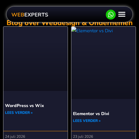
Blog over Webdesign & Ondernemen
Website late
Websho
Hosting
Bereken je prijs
Offert
WordPress vs Wix
LEES VERDER »
Elementor vs Divi
LEES VERDER »
24 juli 2026
23 juli 2026