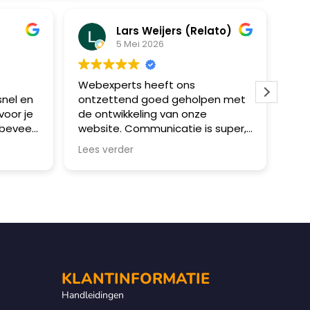
Lars Weijers (Relato)
5 Mei 2026
Webexperts heeft ons
Wij
nel en
ontzettend goed geholpen met
met
voor je
de ontwikkeling van onze
erv
 beveel
website. Communicatie is super,
con
net als de snelheid waarmee de
mee
Lees verder
Lee
het project wordt opgepakt. Zeer
dui
blij met het resultaat!
pro
geb
Wat
maa
ber
alt
bea
KLANTINFORMATIE
mee
Handleidingen
gaa