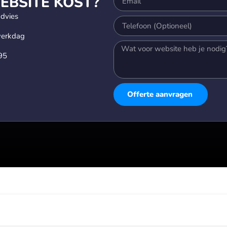
BSITE KOST?
advies
werkdag
95
Offerte aanvragen
Alternative: