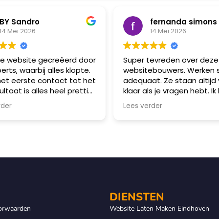
BY Sandro
fernanda simons
14 Mei 2026
14 Mei 2026
te website gecreëerd door
Super tevreden over deze
rts, waarbij alles klopte.
websitebouwers. Werken s
et eerste contact tot het
adequaat. Ze staan altijd 
ltaat is alles heel prettig
klaar als je vragen hebt. Ik
n. Een aanrader!
jullie van harte aan!
rder
Lees verder
DIENSTEN
orwaarden
Website Laten Maken Eindhoven