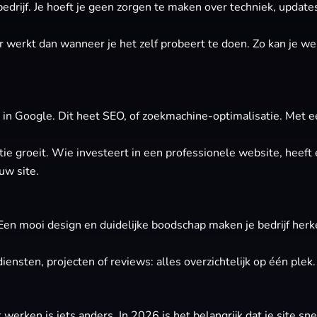
e bedrijf. Je hoeft je geen zorgen te maken over techniek, updat
er werkt dan wanneer je het zelf probeert te doen. Zo kan je we
in Google. Dit heet SEO, of zoekmachine-optimalisatie. Met e
tie groeit. Wie investeert in een professionele website, heeft 
uw site.
. Een mooi design en duidelijke boodschap maken je bedrijf her
iensten, projecten of reviews: alles overzichtelijk op één plek.
 werken is iets anders. In 2026 is het belangrijk dat je site sn