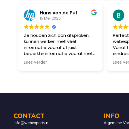
Hans van de Put
15 Mei 2026
Ze houden zich aan afspraken,
Perfec
kunnen werken met véél
webexpe
informatie vooraf of juist
Vanaf h
beperkte informatie vooraf met
eindresu
meer eigen invulling. Erg fijn in de
verlope
Lees verder
Lees ve
omgang en kunnen snel
schakelen. Fijne partij om mee
samen te werken!
CONTACT
INFO
info@webexperts.nl
Algemene Vo