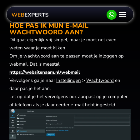
HOE PAS IK MIJN E-MAIL
Website late
Websho
Hosting
Bereken je prijs
Offert
WACHTWOORD AAN?
Dit gaat eigenlijk vrij simpel, maar je moet net even
weten waar je moet kijken.
Om je wachtwoord aan te passen moet je inloggen op
webmail. Dat is meestal
https://websitenaam.nl/webmail
Vervolgens ga je naar
Instellingen
>
Wachtwoord
en
daar pas je het aan.
Let op dat je het vervolgens ook aanpast op je computer
of telefoon als je daar eerder e-mail hebt ingesteld.