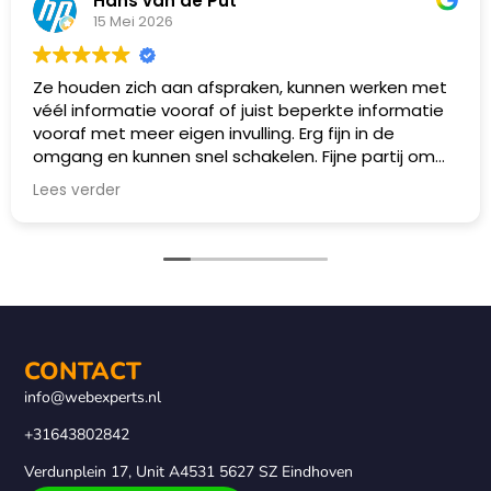
Hans van de Put
15 Mei 2026
Ze houden zich aan afspraken, kunnen werken met
véél informatie vooraf of juist beperkte informatie
vooraf met meer eigen invulling. Erg fijn in de
omgang en kunnen snel schakelen. Fijne partij om
mee samen te werken!
Lees verder
CONTACT
info@webexperts.nl
+31643802842
Verdunplein 17, Unit A4531 5627 SZ Eindhoven