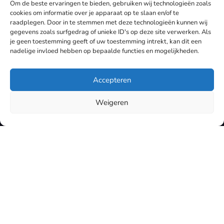
modern ontwerp, snelle prestaties en een opbouw
Om de beste ervaringen te bieden, gebruiken wij technologieën zoals
gericht op conversie. Wij zorgen dat je de juiste
cookies om informatie over je apparaat op te slaan en/of te
raadplegen. Door in te stemmen met deze technologieën kunnen wij
keuzes maakt voor later.
gegevens zoals surfgedrag of unieke ID's op deze site verwerken. Als
je geen toestemming geeft of uw toestemming intrekt, kan dit een
Meer over webshop laten maken
nadelige invloed hebben op bepaalde functies en mogelijkheden.
Accepteren
Weigeren