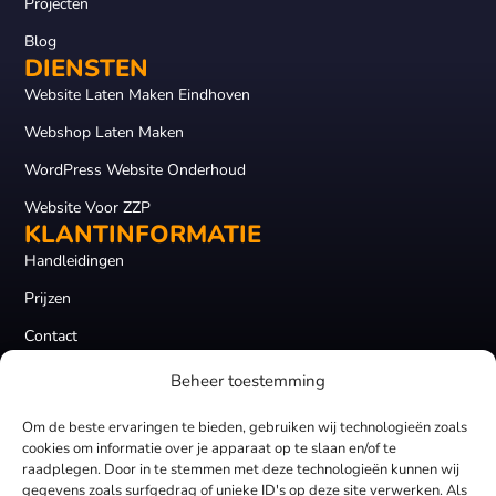
Projecten
Blog
DIENSTEN
Website Laten Maken Eindhoven
Webshop Laten Maken
WordPress Website Onderhoud
Website Voor ZZP
KLANTINFORMATIE
Handleidingen
Prijzen
Contact
Home
Beheer toestemming
KvK - 94753423
BTW - NL866881591B01
Om de beste ervaringen te bieden, gebruiken wij technologieën zoals
© 2026 Webexperts
cookies om informatie over je apparaat op te slaan en/of te
raadplegen. Door in te stemmen met deze technologieën kunnen wij
gegevens zoals surfgedrag of unieke ID's op deze site verwerken. Als